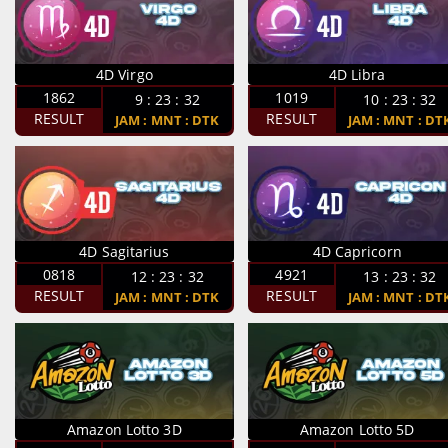
4D Virgo
4D Libra
1862
1019
9 : 23 : 30
10 : 23 : 30
RESULT
RESULT
JAM : MNT : DTK
JAM : MNT : DT
4D Sagitarius
4D Capricorn
0818
4921
12 : 23 : 30
13 : 23 : 30
RESULT
RESULT
JAM : MNT : DTK
JAM : MNT : DT
Amazon Lotto 3D
Amazon Lotto 5D