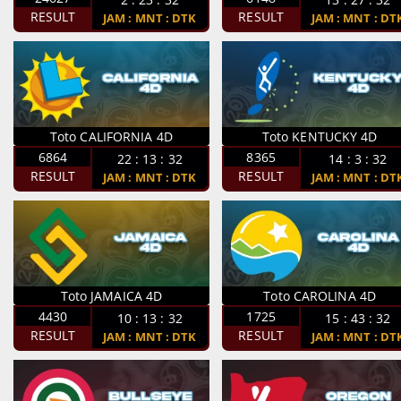
RESULT
RESULT
JAM : MNT : DTK
JAM : MNT : DT
Toto CALIFORNIA 4D
Toto KENTUCKY 4D
6864
8365
22 : 13 : 30
14 : 3 : 30
RESULT
RESULT
JAM : MNT : DTK
JAM : MNT : DT
Toto JAMAICA 4D
Toto CAROLINA 4D
4430
1725
10 : 13 : 30
15 : 43 : 30
RESULT
RESULT
JAM : MNT : DTK
JAM : MNT : DT