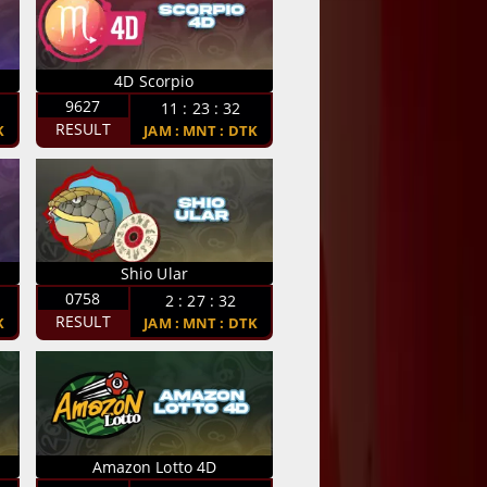
4D Scorpio
9627
11 : 23 : 30
RESULT
K
JAM : MNT : DTK
Shio Ular
0758
2 : 27 : 30
RESULT
K
JAM : MNT : DTK
Amazon Lotto 4D