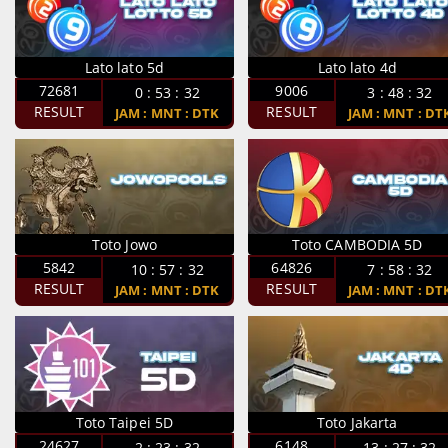
Lato lato 5d
Lato lato 4d
72681
9006
0 : 53 : 30
3 : 48 : 30
RESULT
RESULT
JAM : MNT : DTK
JAM : MNT : DT
Toto Jowo
Toto CAMBODIA 5D
5842
64826
10 : 57 : 30
7 : 58 : 30
RESULT
RESULT
JAM : MNT : DTK
JAM : MNT : DT
Toto Taipei 5D
Toto Jakarta
24627
6148
2 : 23 : 30
13 : 27 : 30