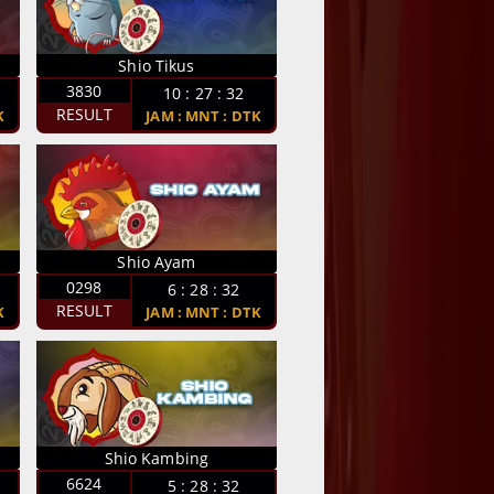
Shio Tikus
3830
10 : 27 : 30
RESULT
K
JAM : MNT : DTK
Shio Ayam
0298
6 : 28 : 30
RESULT
K
JAM : MNT : DTK
Shio Kambing
6624
5 : 28 : 30