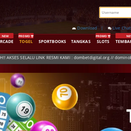
Download |
Live Ch
NEW
PROMO
PROMO
NE
RCADE
TOGEL
SPORTBOOKS
TANGKAS
SLOTS
TEMBA
K RESMI KAMI : dombetdigital.org // dominobetstore.org // 