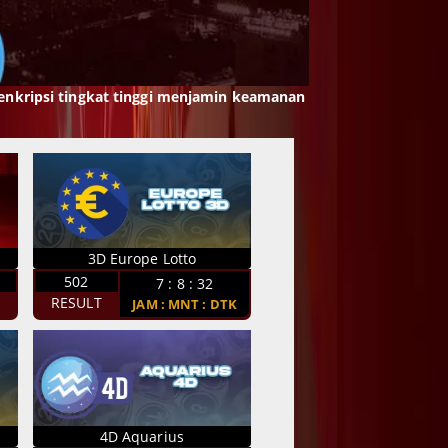
enkripsi tingkat tinggi menjamin keamanan
3D Europe Lotto
502
7 : 8 : 30
RESULT
JAM : MNT : DTK
4D Aquarius