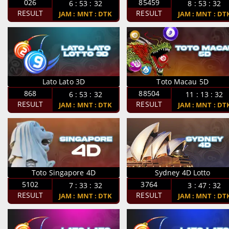
026
85459
6 : 53 : 30
8 : 53 : 30
RESULT
RESULT
JAM : MNT : DTK
JAM : MNT : DT
Lato Lato 3D
Toto Macau 5D
868
88504
6 : 53 : 30
11 : 13 : 30
RESULT
RESULT
JAM : MNT : DTK
JAM : MNT : DT
Toto Singapore 4D
Sydney 4D Lotto
5102
3764
7 : 33 : 30
3 : 47 : 30
RESULT
RESULT
JAM : MNT : DTK
JAM : MNT : DT