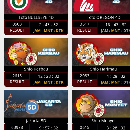
Toto BULLSEYE 4D
Toto OREGON 4D
0503
3617
2 : 43 : 30
16 : 43 : 30
RESULT
RESULT
JAM : MNT : DTK
JAM : MNT : DT
Shio Kerbau
Shio Harimau
2615
2083
12 : 28 : 30
4 : 28 : 30
RESULT
RESULT
JAM : MNT : DTK
JAM : MNT : DT
jakarta 5D
Shio Monyet
63978
0615
9 : 57 : 30
3 : 28 : 30