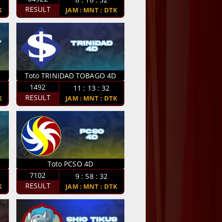
RESULT
K
JAM : MNT : DTK
Toto TRINIDAD TOBAGO 4D
1492
11 : 13 : 30
RESULT
K
JAM : MNT : DTK
Toto PCSO 4D
7102
9 : 58 : 30
RESULT
K
JAM : MNT : DTK