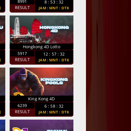
8991
8 : 53 : 30
RESULT
K
JAM : MNT : DTK
Hongkong 4D Lotto
5917
12 : 57 : 30
RESULT
K
JAM : MNT : DTK
King Kong 4D
6239
6 : 58 : 30
RESULT
K
JAM : MNT : DTK