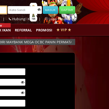
MASUK
at |
Hubungi Kami |
Lupa Password?
W
K IKAN
REFERRAL
PROMOSI
DIRI MAYBANK MEGA OCBC PANIN PERMATA SEABANK SINARMAS ONLI