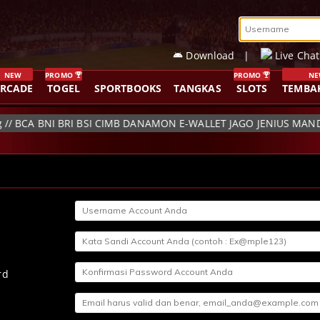
Download |
Live Ch
NEW
PROMO
PROMO
NE
RCADE
TOGEL
SPORTBOOKS
TANGKAS
SLOTS
TEMBA
g // BCA BNI BRI BSI CIMB DANAMON E-WALLET JAGO JENIUS MAN
rd